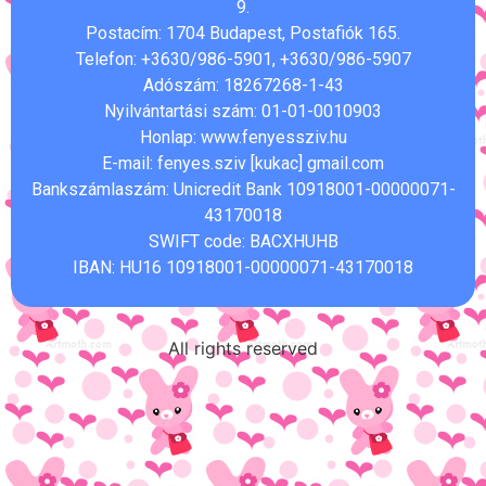
9.
Postacím: 1704 Budapest, Postafiók 165.
Telefon: +3630/986-5901, +3630/986-5907
Adószám: 18267268-1-43
Nyilvántartási szám: 01-01-0010903
Honlap: www.fenyessziv.hu
E-mail: fenyes.sziv [kukac] gmail.com
Bankszámlaszám: Unicredit Bank 10918001-00000071-
43170018
SWIFT code: BACXHUHB
IBAN: HU16 10918001-00000071-43170018
All rights reserved